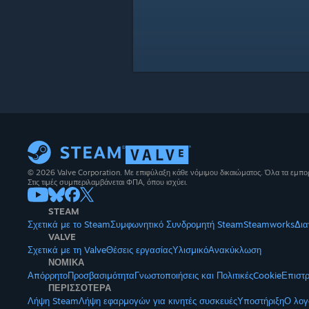
© 2026 Valve Corporation. Με επιφύλαξη κάθε νόμιμου δικαιώματος. Όλα τα εμπορ
Στις τιμές συμπεριλαμβάνεται ΦΠΑ, όπου ισχύει.
STEAM
Σχετικά με το Steam
Συμφωνητικό Συνδρομητή Steam
Steamworks
Δια
VALVE
Σχετικά με τη Valve
Θέσεις εργασίας
Υλισμικό
Ανακύκλωση
ΝΟΜΙΚΑ
Απόρρητο
Προσβασιμότητα
Γνωστοποιήσεις και Πολιτικές
Cookie
Επιστ
ΠΕΡΙΣΣΟΤΕΡΑ
Λήψη Steam
Λήψη εφαρμογών για κινητές συσκευές
Υποστήριξη
Ο λογ