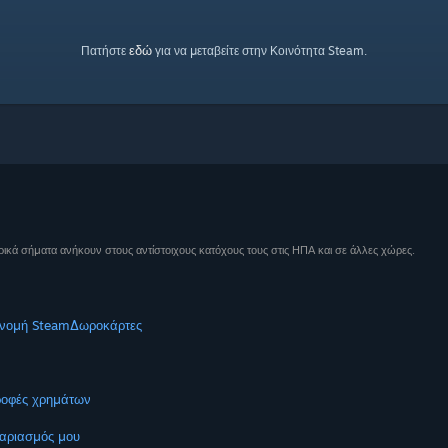
εδώ
Πατήστε
για να μεταβείτε στην Κοινότητα Steam.
ικά σήματα ανήκουν στους αντίστοιχους κατόχους τους στις ΗΠΑ και σε άλλες χώρες.
νομή Steam
Δωροκάρτες
ροφές χρημάτων
αριασμός μου