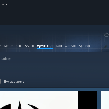
σσα
ς
Μεταδόσεις
Βίντεο
Εργαστήρι
Νέα
Οδηγοί
Κριτικές
 Toadcop
Ενημερώσεις