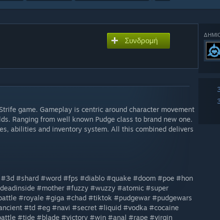
ΔΗΜΙ
Συνδρομή
 Strife game. Gameplay is centric around character movement
ilds. Ranging from well known Pudge class to brand new one.
, abilities and inventory system. All this combined delivers
.
r #3d #shard #word #fps #diablo #quake #doom #poe #hon
#deadinside #mother #fuzzy #wuzzy #atomic #super
battle #royale #giga #chad #tiktok #pudgewar #pudgewars
cient #td #eg #navi #secret #liquid #vodka #cocaine
attle #tide #blade #victory #win #anal #rape #virgin