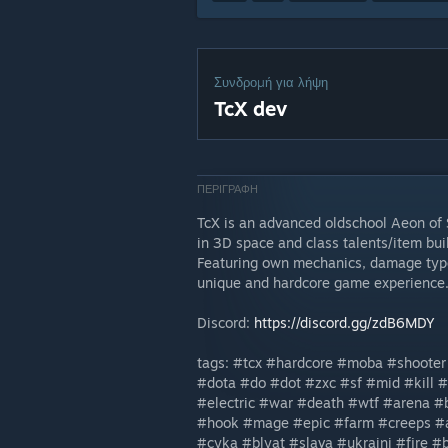
Συνδρομή για λήψη
TcX dev
ΠΕΡΙΓΡΑΦΗ
TcX is an advanced oldschool Aeon of
in 3D space and class talents/item bu
Featuring own mechanics, damage types
unique and hardcore game experience
Discord:
https://discord.gg/zdB6MDY
tags: #tcx #hardcore #moba #shoote
#dota #do #dot #zxc #sf #mid #kill 
#electric #war #death #wtf #arena #
#hook #mage #epic #farm #creeps #an
#cyka #blyat #slava #ukraini #fire #b