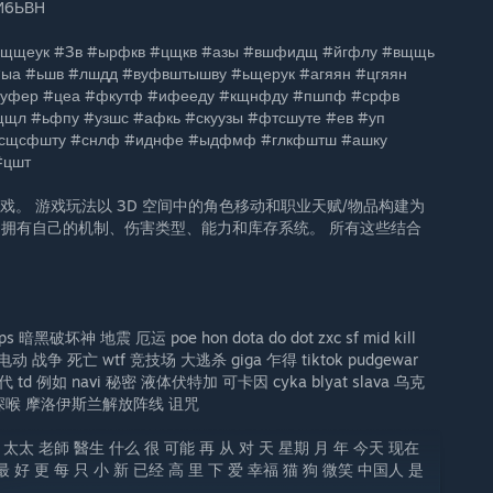
И6ЬВН
щщеук #3в #ырфкв #цщкв #азы #вшфидщ #йгфлу #вщщь
ыа #ьшв #лшдд #вуфвштышву #ьщерук #агяян #цгяян
вуфер #цеа #фкутф #ифееду #кщнфду #пшпф #срфв
щл #ьфпу #узшс #афкь #скуузы #фтсшуте #ев #уп
#сщсфшту #снлф #иднфе #ыдфмф #глкфштш #ашку
#цшт
rife 游戏。 游戏玩法以 3D 空间中的角色移动和职业天赋/物品构建为
类。 拥有自己的机制、伤害类型、能力和库存系统。 所有这些结合
暗黑破坏神 地震 厄运 poe hon dota do dot zxc sf mid kill
电动 战争 死亡 wtf 竞技场 大逃杀 giga 乍得 tiktok pudgewar
 td 例如 navi 秘密 液体伏特加 可卡因 cyka blyat slava 乌克
 深喉 摩洛伊斯兰解放阵线 诅咒
 太太 老師 醫生 什么 很 可能 再 从 对 天 星期 月 年 今天 现在
 好 更 每 只 小 新 已经 高 里 下 爱 幸福 猫 狗 微笑 中国人 是