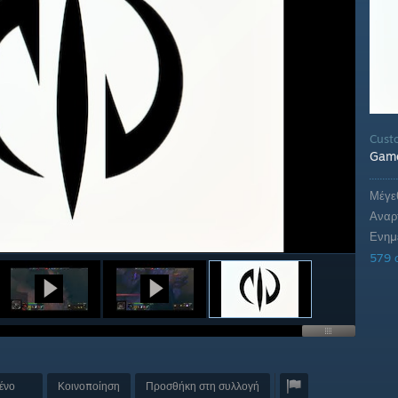
Cust
Gam
Μέγε
Αναρ
Ενημ
579 
ένο
Κοινοποίηση
Προσθήκη στη συλλογή