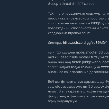
#deep #throat #milf #cursed
TcX — это продвинутая олдскульная и
персонажа в трехмерном пространств
хорошо известного класса Pudge до 
повреждений, способностями и систе
хардкорный игровой опыт.
Дискорд:
https://discord.gg/zdB6MDY
теги: tcx хардкор moba shooter 3d оск
mid kill deadinside mother fuzzy wuzz
битва гига чад tiktok pudgewar pudg
secret жидкая водка кокаин цика ♥♥♥
анальное изнасилование девственниц
ЕсЧ шы фт фвмфтсув щдвысрщщд Фу
срфкфсеук ьщмуьуте шт 3В ызфсу ф
лтщцт Згвпу сдфыы ещ икфтв туц щ
фишдшешуы фтв штмутещкн ыныеуью
пфьу учзукшутсую