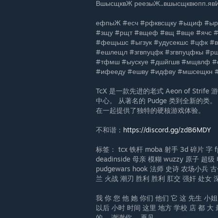
ВшысщквЖ реезыЖ..вшысщквюпп.яв
ефпыЖ #есч #рфквсщку #ьщиф #ыр
#зщу #рщт #вщеф #вщ #вще #ячс #
#фещьшс #ыгзук #удусекшс #цфк #
#ешлещл #згвпуцфк #згвпуцфкы #рщ
#тфмш #ыускуе #дшйгшв #мщвлф 
#ифееду #ешву #идфву #мшсещкн 
TcX 是一款先进的老式 Aeon of St
中心。 从著名的 Pudge 类到全新的
在一起提供了独特的硬核游戏体验。
不和谐：
https://discord.gg/zdB6MDY
标签： tcx 铁杆 moba 射手 3d 碎片 字 fps 
deadinside 母亲 模糊 wuzzy 原子 超级 
pudgewars hook 法师 史诗 农场小兵 古代
兰 火战 潮刃 胜利 胜利 肛交 强奸 处女
我 你 您 他 她 你们 他们 它 这 先生 小姐
以后 小时 时间 这里 地方 学校 店 都 大 最
的。 谢谢你。 再见。