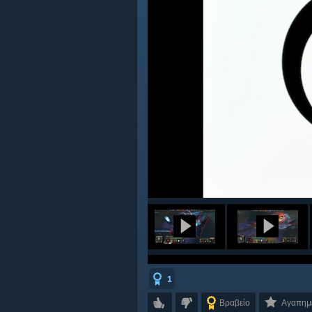
1
Βραβείο
Αγαπημ