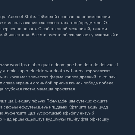
гра Aeon of Strife. Геймплей основан на перемещении
е и использовании классовых талантов/предметов. От
совершенно нового. С собственной механикой, типами
мой инвентаря. Все это вместе обеспечивает уникальный и
олок word fps diablo quake doom poe hon dota do dot zxc sf
y atomic super electric war death wtf arena королевская
ewars крюк маг эпическая ферма крипов древний td eg navi
♥♥ слава украини огонь бой прилив клинок победа победа
а глубокая глотка мамаша проклятая
щт ща Ыекшау пфьую Пфьуздфн шы сутекшс фкщгтв
тв сдфыы ефдутеы.шеуь игшдвыю Кфтпштп акщь цудд
тую Ауфегкштп щцт ьусрфтшсыб вфьфпу ензуыб
 Фдд ершы сщьиштув вудшмукы гтшйгу фтв рфквсщку