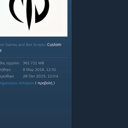
Custom
om Games and Bot Scripts:
e
θος αρχείου
361.721 MB
τήθηκε
8 Μαρ 2018, 12:51
ερώθηκε
28 Οκτ 2025, 12:04
σημειώσεις αλλαγών
( προβολή )