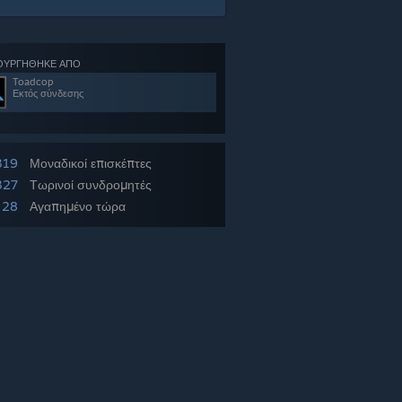
ΟΥΡΓΗΘΗΚΕ ΑΠΟ
Toadcop
Εκτός σύνδεσης
319
Μοναδικοί επισκέπτες
327
Τωρινοί συνδρομητές
28
Αγαπημένο τώρα