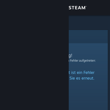
Anmelden
Shop
Community
Fehler
Info
Entschuldigung!
Bei der Verarbeitung Ihrer Anfrage ist ein Fehler aufgetreten:
Support
Beim Zugriff auf diesen Inhalt ist ein Fehler
Sprache ändern
aufgetreten. Bitte versuchen Sie es erneut.
Steam-Mobile-App herunterladen
Desktopversion anzeigen