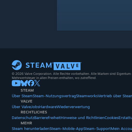
© 2026 Valve Corporation. Alle Rechte vorbehalten. Alle Marken sind Eigentum
Mehrwertsteuer in allen Preisen enthalten, wo zutreffend.
STEAM
Über Steam
Steam-Nutzungsvertrag
Steamworks
Vertrieb über Stea
VALVE
Über Valve
Jobs
Hardware
Wiederverwertung
RECHTLICHES
Datenschutz
Barrierefreiheit
Hinweise und Richtlinien
Cookies
Erstat
MEHR
Steam herunterladen
Steam-Mobile-App
Steam-Support
Mein Accou