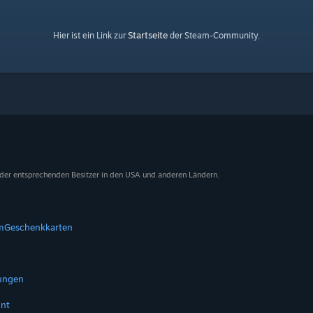
Startseite
Hier ist ein Link zur
der Steam-Community.
 der entsprechenden Besitzer in den USA und anderen Ländern.
m
Geschenkkarten
tungen
nt