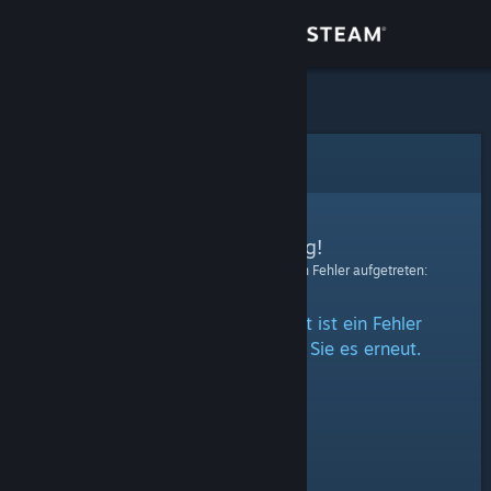
Anmelden
Shop
Community
Fehler
Info
Entschuldigung!
Bei der Verarbeitung Ihrer Anfrage ist ein Fehler aufgetreten:
Support
Beim Zugriff auf diesen Inhalt ist ein Fehler
Sprache ändern
aufgetreten. Bitte versuchen Sie es erneut.
Steam-Mobile-App herunterladen
Desktopversion anzeigen