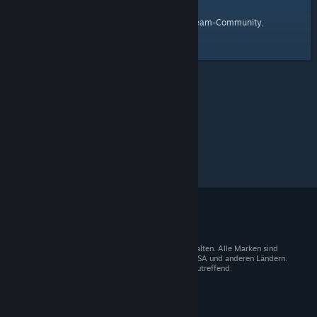
Startseite
Hier ist ein Link zur
der Steam-Community.
© 2026 Valve Corporation. Alle Rechte vorbehalten. Alle Marken sind
Eigentum der entsprechenden Besitzer in den USA und anderen Ländern.
Mehrwertsteuer in allen Preisen enthalten, wo zutreffend.
Steam-Mobile-App
STEAM