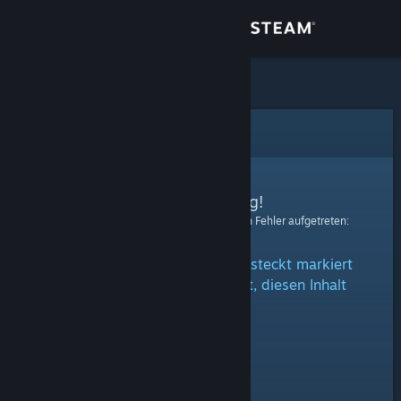
Anmelden
Shop
Community
Fehler
Info
Entschuldigung!
Bei der Verarbeitung Ihrer Anfrage ist ein Fehler aufgetreten:
Support
Der Inhalt ist entweder als versteckt markiert
Sprache ändern
oder Sie sind nicht berechtigt, diesen Inhalt
anzusehen.
Steam-Mobile-App herunterladen
Desktopversion anzeigen