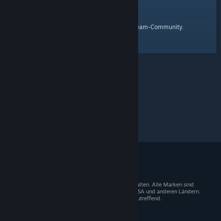
Startseite
Hier ist ein Link zur
der Steam-Community.
© 2026 Valve Corporation. Alle Rechte vorbehalten. Alle Marken sind
Eigentum der entsprechenden Besitzer in den USA und anderen Ländern.
Mehrwertsteuer in allen Preisen enthalten, wo zutreffend.
Steam-Mobile-App