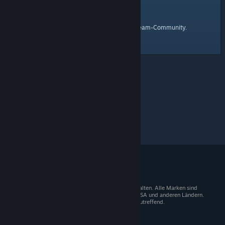
Startseite
Hier ist ein Link zur
der Steam-Community.
© 2026 Valve Corporation. Alle Rechte vorbehalten. Alle Marken sind
Eigentum der entsprechenden Besitzer in den USA und anderen Ländern.
Mehrwertsteuer in allen Preisen enthalten, wo zutreffend.
Steam-Mobile-App