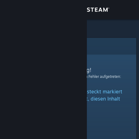
Anmelden
Shop
Community
Fehler
Info
Entschuldigung!
Bei der Verarbeitung Ihrer Anfrage ist ein Fehler aufgetreten:
Support
Der Inhalt ist entweder als versteckt markiert
Sprache ändern
oder Sie sind nicht berechtigt, diesen Inhalt
anzusehen.
Steam-Mobile-App herunterladen
Desktopversion anzeigen