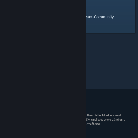
Startseite
Hier ist ein Link zur
der Steam-Community.
© 2026 Valve Corporation. Alle Rechte vorbehalten. Alle Marken sind
Eigentum der entsprechenden Besitzer in den USA und anderen Ländern.
Mehrwertsteuer in allen Preisen enthalten, wo zutreffend.
Steam-Mobile-App