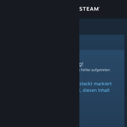
Anmelden
Shop
Community
Fehler
Info
Entschuldigung!
Bei der Verarbeitung Ihrer Anfrage ist ein Fehler aufgetreten:
Support
Der Inhalt ist entweder als versteckt markiert
Sprache ändern
oder Sie sind nicht berechtigt, diesen Inhalt
anzusehen.
Steam-Mobile-App herunterladen
Desktopversion anzeigen