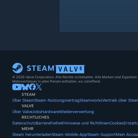
© 2026 Valve Corporation. Alle Rechte vorbehalten. Alle Marken sind Eigentum
Mehrwertsteuer in allen Preisen enthalten, wo zutreffend.
STEAM
Über Steam
Steam-Nutzungsvertrag
Steamworks
Vertrieb über Stea
VALVE
Über Valve
Jobs
Hardware
Wiederverwertung
RECHTLICHES
Datenschutz
Barrierefreiheit
Hinweise und Richtlinien
Cookies
Erstat
MEHR
Steam herunterladen
Steam-Mobile-App
Steam-Support
Mein Accou