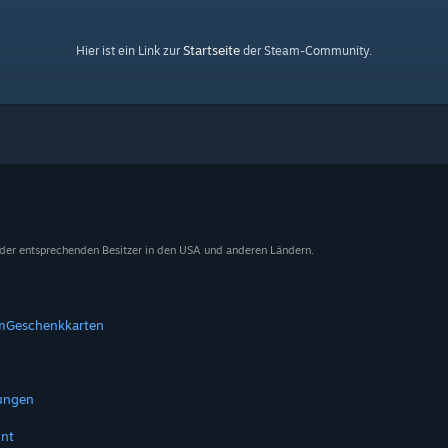
Startseite
Hier ist ein Link zur
der Steam-Community.
 der entsprechenden Besitzer in den USA und anderen Ländern.
m
Geschenkkarten
tungen
nt