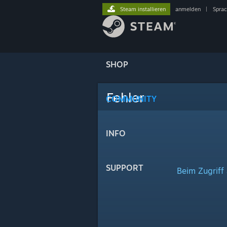
Steam installieren
anmelden
|
Spra
SHOP
Fehler
COMMUNITY
INFO
SUPPORT
Beim Zugriff 