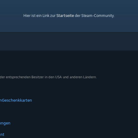
Startseite
Hier ist ein Link zur
der Steam-Community.
 der entsprechenden Besitzer in den USA und anderen Ländern.
m
Geschenkkarten
tungen
nt