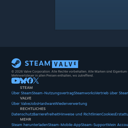
© 2026 Valve Corporation. Alle Rechte vorbehalten. Alle Marken sind Eigentum
Mehrwertsteuer in allen Preisen enthalten, wo zutreffend.
STEAM
Über Steam
Steam-Nutzungsvertrag
Steamworks
Vertrieb über Stea
VALVE
Über Valve
Jobs
Hardware
Wiederverwertung
RECHTLICHES
Datenschutz
Barrierefreiheit
Hinweise und Richtlinien
Cookies
Erstat
MEHR
Steam herunterladen
Steam-Mobile-App
Steam-Support
Mein Accou