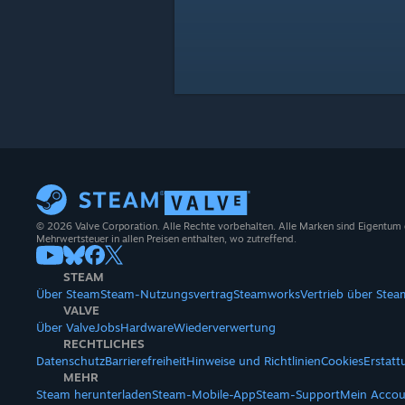
© 2026 Valve Corporation. Alle Rechte vorbehalten. Alle Marken sind Eigentum
Mehrwertsteuer in allen Preisen enthalten, wo zutreffend.
STEAM
Über Steam
Steam-Nutzungsvertrag
Steamworks
Vertrieb über Stea
VALVE
Über Valve
Jobs
Hardware
Wiederverwertung
RECHTLICHES
Datenschutz
Barrierefreiheit
Hinweise und Richtlinien
Cookies
Erstat
MEHR
Steam herunterladen
Steam-Mobile-App
Steam-Support
Mein Accou