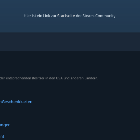
Startseite
Hier ist ein Link zur
der Steam-Community.
 der entsprechenden Besitzer in den USA und anderen Ländern.
m
Geschenkkarten
tungen
nt