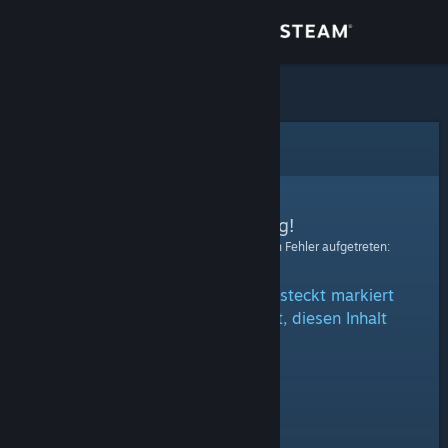
Anmelden
Shop
Community
Fehler
Info
Entschuldigung!
Bei der Verarbeitung Ihrer Anfrage ist ein Fehler aufgetreten:
Support
Der Inhalt ist entweder als versteckt markiert
Sprache ändern
oder Sie sind nicht berechtigt, diesen Inhalt
anzusehen.
Steam-Mobile-App herunterladen
Desktopversion anzeigen