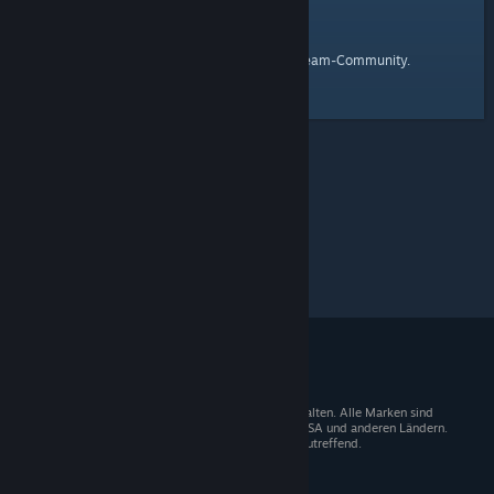
Startseite
Hier ist ein Link zur
der Steam-Community.
© 2026 Valve Corporation. Alle Rechte vorbehalten. Alle Marken sind
Eigentum der entsprechenden Besitzer in den USA und anderen Ländern.
Mehrwertsteuer in allen Preisen enthalten, wo zutreffend.
Steam-Mobile-App