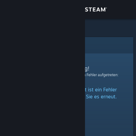
Anmelden
Shop
Community
Fehler
Info
Entschuldigung!
Bei der Verarbeitung Ihrer Anfrage ist ein Fehler aufgetreten:
Support
Beim Zugriff auf diesen Inhalt ist ein Fehler
Sprache ändern
aufgetreten. Bitte versuchen Sie es erneut.
Steam-Mobile-App herunterladen
Desktopversion anzeigen