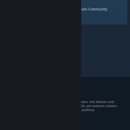
Startseite
Hier ist ein Link zur
der Steam-Community.
© 2026 Valve Corporation. Alle Rechte vorbehalten. Alle Marken sind
Eigentum der entsprechenden Besitzer in den USA und anderen Ländern.
Mehrwertsteuer in allen Preisen enthalten, wo zutreffend.
Steam-Mobile-App
STEAM