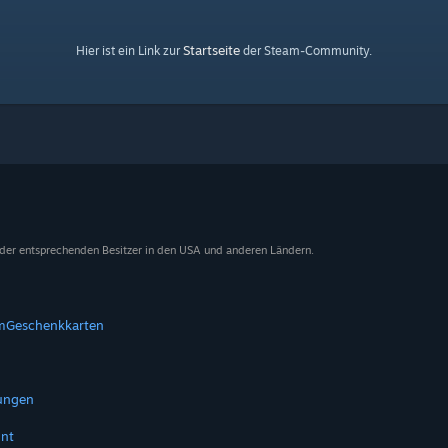
Startseite
Hier ist ein Link zur
der Steam-Community.
 der entsprechenden Besitzer in den USA und anderen Ländern.
m
Geschenkkarten
tungen
nt