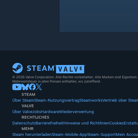
© 2026 Valve Corporation. Alle Rechte vorbehalten. Alle Marken sind Eigentum
Mehrwertsteuer in allen Preisen enthalten, wo zutreffend.
STEAM
Über Steam
Steam-Nutzungsvertrag
Steamworks
Vertrieb über Stea
VALVE
Über Valve
Jobs
Hardware
Wiederverwertung
RECHTLICHES
Datenschutz
Barrierefreiheit
Hinweise und Richtlinien
Cookies
Erstat
MEHR
Steam herunterladen
Steam-Mobile-App
Steam-Support
Mein Accou