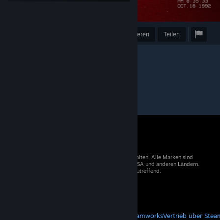
Preis verleihen
Favorisieren
Teilen
© 2026 Valve Corporation. Alle Rechte vorbehalten. Alle Marken sind
Eigentum der entsprechenden Besitzer in den USA und anderen Ländern.
Mehrwertsteuer in allen Preisen enthalten, wo zutreffend.
Steam-Mobile-App
STEAM
Über Steam
Steam-Nutzungsvertrag
Steamworks
Vertrieb über Stea