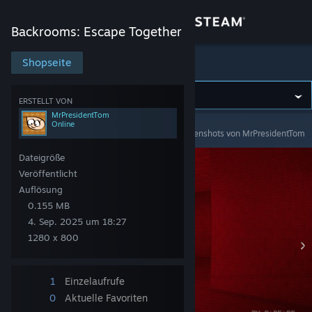
Anmelden
Backrooms: Escape Together
Shop
Shopseite
Backrooms: Escape Together
Community
ERSTELLT VON
MrPresidentTom
Online
Backrooms: Escape Together
>
Screenshots
>
Screenshots von MrPresidentTom
Info
Dateigröße
Support
Veröffentlicht
Auflösung
0.155 MB
Sprache ändern
4. Sep. 2025 um 18:27
1280 x 800
Steam-Mobile-App herunterladen
Desktopversion anzeigen
1
Einzelaufrufe
0
Aktuelle Favoriten