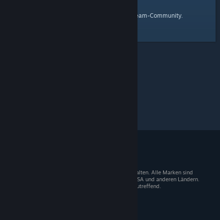
Startseite
Hier ist ein Link zur
der Steam-Community.
© 2026 Valve Corporation. Alle Rechte vorbehalten. Alle Marken sind
Eigentum der entsprechenden Besitzer in den USA und anderen Ländern.
Mehrwertsteuer in allen Preisen enthalten, wo zutreffend.
Steam-Mobile-App
STEAM