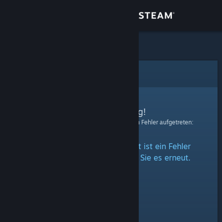
Anmelden
Shop
Community
Fehler
Info
Entschuldigung!
Bei der Verarbeitung Ihrer Anfrage ist ein Fehler aufgetreten:
Support
Beim Zugriff auf diesen Inhalt ist ein Fehler
Sprache ändern
aufgetreten. Bitte versuchen Sie es erneut.
Steam-Mobile-App herunterladen
Desktopversion anzeigen