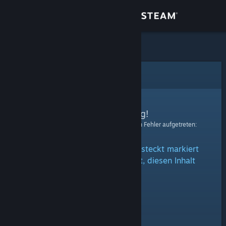
Anmelden
Shop
Community
Fehler
Info
Entschuldigung!
Bei der Verarbeitung Ihrer Anfrage ist ein Fehler aufgetreten:
Support
Der Inhalt ist entweder als versteckt markiert
Sprache ändern
oder Sie sind nicht berechtigt, diesen Inhalt
anzusehen.
Steam-Mobile-App herunterladen
Desktopversion anzeigen