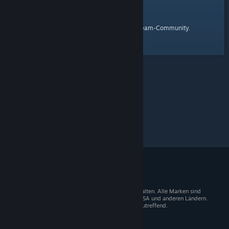
Startseite
Hier ist ein Link zur
der Steam-Community.
© 2026 Valve Corporation. Alle Rechte vorbehalten. Alle Marken sind
Eigentum der entsprechenden Besitzer in den USA und anderen Ländern.
Mehrwertsteuer in allen Preisen enthalten, wo zutreffend.
Steam-Mobile-App