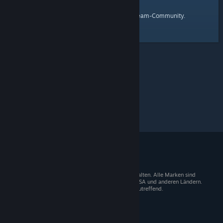
Startseite
Hier ist ein Link zur
der Steam-Community.
© 2026 Valve Corporation. Alle Rechte vorbehalten. Alle Marken sind
Eigentum der entsprechenden Besitzer in den USA und anderen Ländern.
Mehrwertsteuer in allen Preisen enthalten, wo zutreffend.
Steam-Mobile-App
STEAM