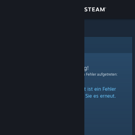
Anmelden
Shop
Community
Fehler
Info
Entschuldigung!
Bei der Verarbeitung Ihrer Anfrage ist ein Fehler aufgetreten:
Support
Beim Zugriff auf diesen Inhalt ist ein Fehler
Sprache ändern
aufgetreten. Bitte versuchen Sie es erneut.
Steam-Mobile-App herunterladen
Desktopversion anzeigen