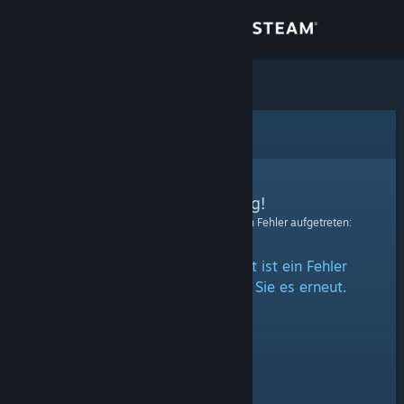
Anmelden
Shop
Community
Fehler
Info
Entschuldigung!
Bei der Verarbeitung Ihrer Anfrage ist ein Fehler aufgetreten:
Support
Beim Zugriff auf diesen Inhalt ist ein Fehler
Sprache ändern
aufgetreten. Bitte versuchen Sie es erneut.
Steam-Mobile-App herunterladen
Desktopversion anzeigen