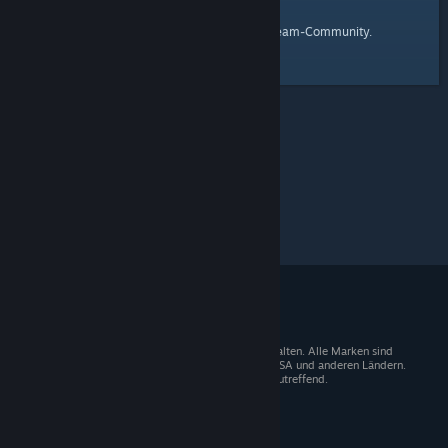
Startseite
Hier ist ein Link zur
der Steam-Community.
© 2026 Valve Corporation. Alle Rechte vorbehalten. Alle Marken sind
Eigentum der entsprechenden Besitzer in den USA und anderen Ländern.
Mehrwertsteuer in allen Preisen enthalten, wo zutreffend.
Steam-Mobile-App
STEAM