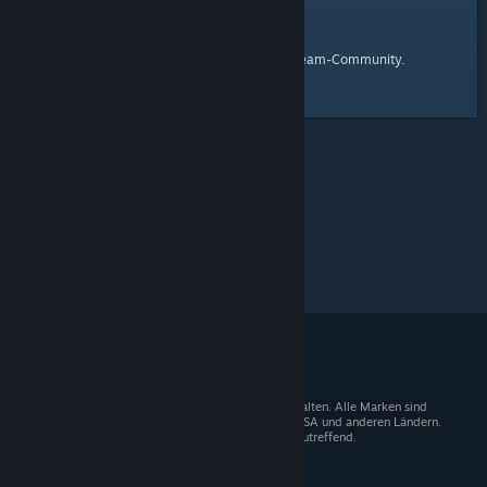
Startseite
Hier ist ein Link zur
der Steam-Community.
© 2026 Valve Corporation. Alle Rechte vorbehalten. Alle Marken sind
Eigentum der entsprechenden Besitzer in den USA und anderen Ländern.
Mehrwertsteuer in allen Preisen enthalten, wo zutreffend.
Steam-Mobile-App