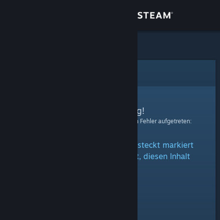
Anmelden
Shop
Community
Fehler
Info
Entschuldigung!
Bei der Verarbeitung Ihrer Anfrage ist ein Fehler aufgetreten:
Support
Der Inhalt ist entweder als versteckt markiert
Sprache ändern
oder Sie sind nicht berechtigt, diesen Inhalt
anzusehen.
Steam-Mobile-App herunterladen
Desktopversion anzeigen