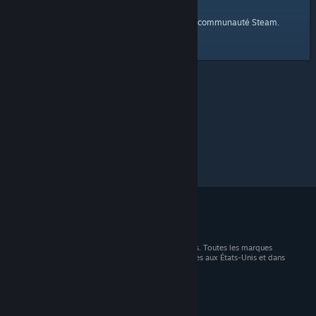
page d'accueil
Voici un lien vers la
de la communauté Steam.
© 2026 Valve Corporation. Tous droits réservés. Toutes les marques
commerciales sont la propriété de leurs titulaires aux États-Unis et dans
d'autres pays.
TVA incluse dans tous les prix, le cas échéant.
Télécharger les applications mobiles