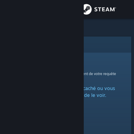
Se connecter
Magasin
Communauté
Erreur
À propos
Oups !
Une erreur est survenue lors du traitement de votre requête
Support
L'article est marqué comme caché ou vous
Changer la langue
n'avez pas la permission de le voir.
Télécharger l'application mobile Steam
Voir version ordi. du site