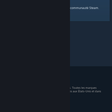
page d'accueil
Voici un lien vers la
de la communauté Steam.
© 2026 Valve Corporation. Tous droits réservés. Toutes les marques
commerciales sont la propriété de leurs titulaires aux États-Unis et dans
d'autres pays.
TVA incluse dans tous les prix, le cas échéant.
Télécharger les applications mobiles