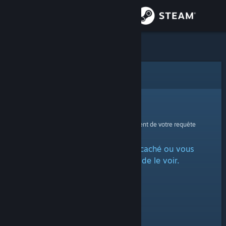
Se connecter
Magasin
Communauté
Erreur
À propos
Oups !
Une erreur est survenue lors du traitement de votre requête
Support
L'article est marqué comme caché ou vous
Changer la langue
n'avez pas la permission de le voir.
Télécharger l'application mobile Steam
Voir version ordi. du site