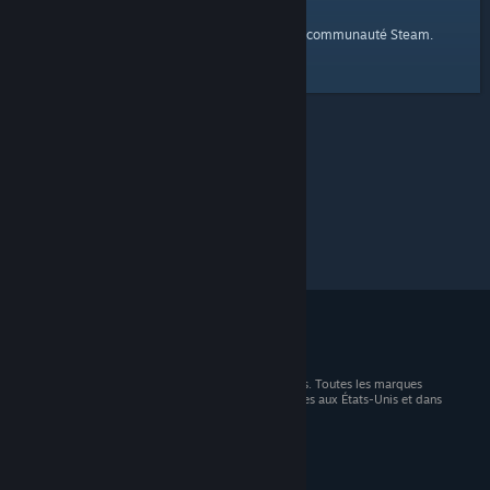
page d'accueil
Voici un lien vers la
de la communauté Steam.
© 2026 Valve Corporation. Tous droits réservés. Toutes les marques
commerciales sont la propriété de leurs titulaires aux États-Unis et dans
d'autres pays.
TVA incluse dans tous les prix, le cas échéant.
Télécharger les applications mobiles