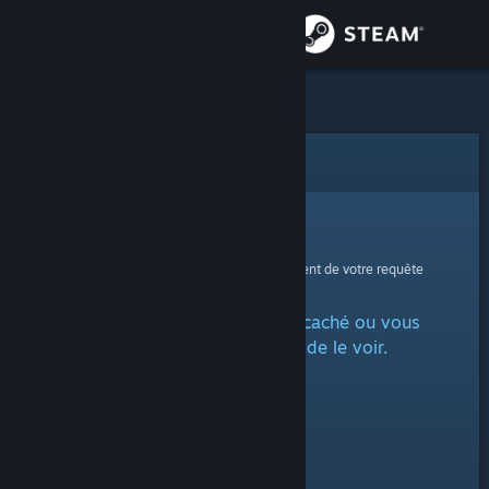
Se connecter
Magasin
Communauté
Erreur
À propos
Oups !
Une erreur est survenue lors du traitement de votre requête
Support
L'article est marqué comme caché ou vous
Changer la langue
n'avez pas la permission de le voir.
Télécharger l'application mobile Steam
Voir version ordi. du site