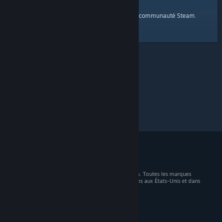
page d'accueil
Voici un lien vers la
de la communauté Steam.
© 2026 Valve Corporation. Tous droits réservés. Toutes les marques
commerciales sont la propriété de leurs titulaires aux États-Unis et dans
d'autres pays.
TVA incluse dans tous les prix, le cas échéant.
Télécharger les applications mobiles