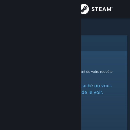
Se connecter
Magasin
Communauté
Erreur
À propos
Oups !
Une erreur est survenue lors du traitement de votre requête
Support
L'article est marqué comme caché ou vous
Changer la langue
n'avez pas la permission de le voir.
Télécharger l'application mobile Steam
Voir version ordi. du site