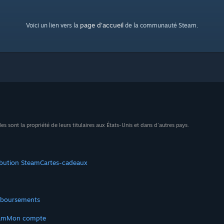
page d'accueil
Voici un lien vers la
de la communauté Steam.
sont la propriété de leurs titulaires aux États-Unis et dans d'autres pays.
ibution Steam
Cartes-cadeaux
boursements
am
Mon compte