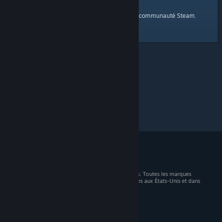
page d'accueil
Voici un lien vers la
de la communauté Steam.
© 2026 Valve Corporation. Tous droits réservés. Toutes les marques
commerciales sont la propriété de leurs titulaires aux États-Unis et dans
d'autres pays.
TVA incluse dans tous les prix, le cas échéant.
Télécharger les applications mobiles