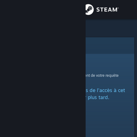
Se connecter
Magasin
Communauté
Erreur
À propos
Oups !
Une erreur est survenue lors du traitement de votre requête
Support
Un problème a été rencontré lors de l'accès à cet
Changer la langue
article. Veuillez réessayer plus tard.
Télécharger l'application mobile Steam
Voir version ordi. du site