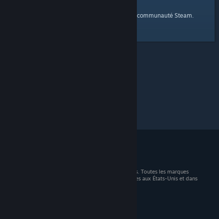
page d'accueil
Voici un lien vers la
de la communauté Steam.
© 2026 Valve Corporation. Tous droits réservés. Toutes les marques
commerciales sont la propriété de leurs titulaires aux États-Unis et dans
d'autres pays.
TVA incluse dans tous les prix, le cas échéant.
Télécharger les applications mobiles