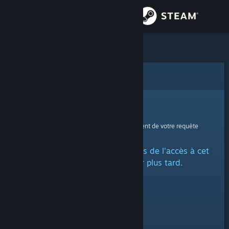
Se connecter
Magasin
Communauté
Erreur
À propos
Oups !
Une erreur est survenue lors du traitement de votre requête
Support
Un problème a été rencontré lors de l'accès à cet
Changer la langue
article. Veuillez réessayer plus tard.
Télécharger l'application mobile Steam
Voir version ordi. du site