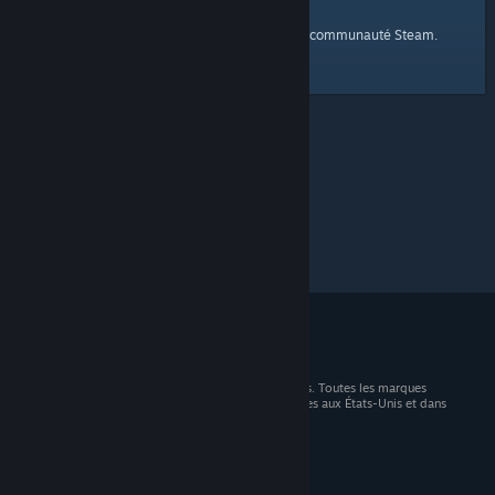
page d'accueil
Voici un lien vers la
de la communauté Steam.
© 2026 Valve Corporation. Tous droits réservés. Toutes les marques
commerciales sont la propriété de leurs titulaires aux États-Unis et dans
d'autres pays.
TVA incluse dans tous les prix, le cas échéant.
Télécharger les applications mobiles