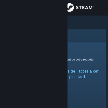
Se connecter
Magasin
Communauté
Erreur
À propos
Oups !
Une erreur est survenue lors du traitement de votre requête
Support
Un problème a été rencontré lors de l'accès à cet
Changer la langue
article. Veuillez réessayer plus tard.
Télécharger l'application mobile Steam
Voir version ordi. du site