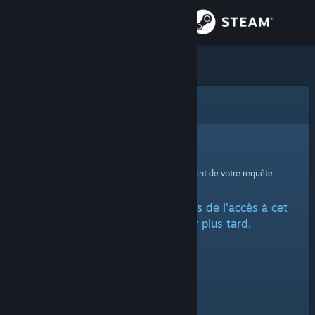
Se connecter
Magasin
Communauté
Erreur
À propos
Oups !
Une erreur est survenue lors du traitement de votre requête
Support
Un problème a été rencontré lors de l'accès à cet
Changer la langue
article. Veuillez réessayer plus tard.
Télécharger l'application mobile Steam
Voir version ordi. du site