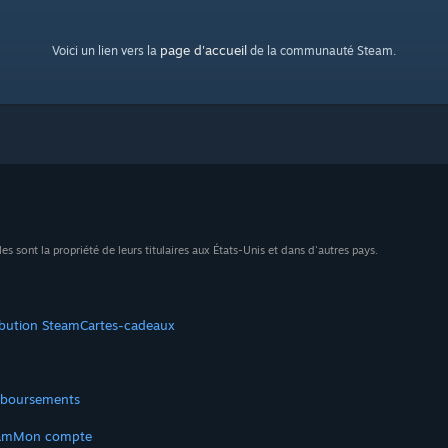
page d'accueil
Voici un lien vers la
de la communauté Steam.
sont la propriété de leurs titulaires aux États-Unis et dans d'autres pays.
ibution Steam
Cartes-cadeaux
boursements
am
Mon compte