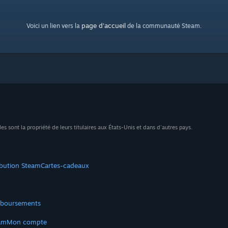
page d'accueil
Voici un lien vers la
de la communauté Steam.
sont la propriété de leurs titulaires aux États-Unis et dans d'autres pays.
ibution Steam
Cartes-cadeaux
boursements
am
Mon compte