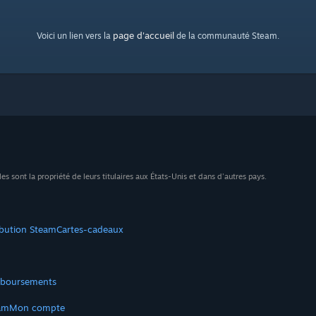
page d'accueil
Voici un lien vers la
de la communauté Steam.
sont la propriété de leurs titulaires aux États-Unis et dans d'autres pays.
ibution Steam
Cartes-cadeaux
boursements
am
Mon compte