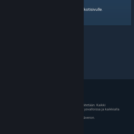
kotisivulle
Tässä on linkki Steam-yhteisön
.
© 2026 Valve Corporation. Kaikki oikeudet pidätetään. Kaikki
tavaramerkit ovat omistajiensa omaisuutta Yhdysvalloissa ja kaikkialla
maailmassa.
Kaikki hinnat sisältävät asiaankuuluvan arvonlisäveron.
Mobiilisovellukset