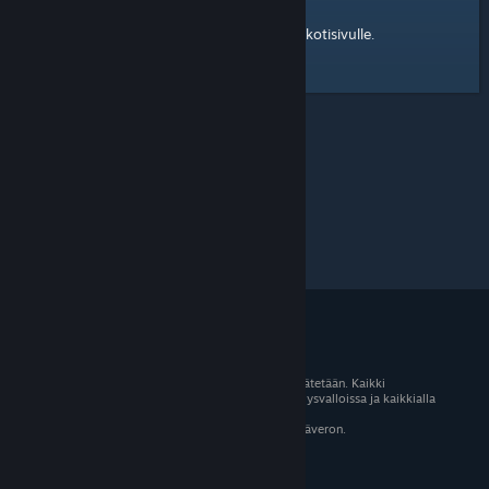
kotisivulle
Tässä on linkki Steam-yhteisön
.
© 2026 Valve Corporation. Kaikki oikeudet pidätetään. Kaikki
tavaramerkit ovat omistajiensa omaisuutta Yhdysvalloissa ja kaikkialla
maailmassa.
Kaikki hinnat sisältävät asiaankuuluvan arvonlisäveron.
Mobiilisovellukset