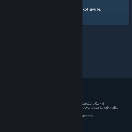
kotisivulle
Tässä on linkki Steam-yhteisön
.
© 2026 Valve Corporation. Kaikki oikeudet pidätetään. Kaikki
tavaramerkit ovat omistajiensa omaisuutta Yhdysvalloissa ja kaikkialla
maailmassa.
Kaikki hinnat sisältävät asiaankuuluvan arvonlisäveron.
Mobiilisovellukset