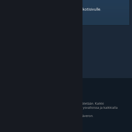
kotisivulle
Tässä on linkki Steam-yhteisön
.
© 2026 Valve Corporation. Kaikki oikeudet pidätetään. Kaikki
tavaramerkit ovat omistajiensa omaisuutta Yhdysvalloissa ja kaikkialla
maailmassa.
Kaikki hinnat sisältävät asiaankuuluvan arvonlisäveron.
Mobiilisovellukset