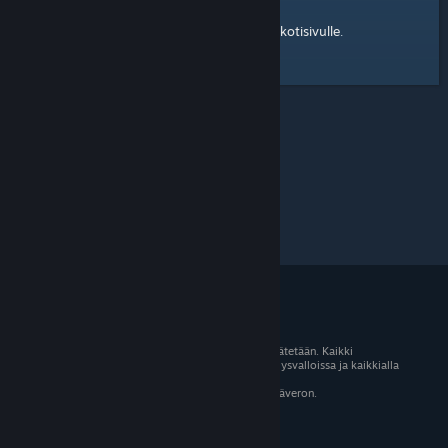
kotisivulle
Tässä on linkki Steam-yhteisön
.
© 2026 Valve Corporation. Kaikki oikeudet pidätetään. Kaikki
tavaramerkit ovat omistajiensa omaisuutta Yhdysvalloissa ja kaikkialla
maailmassa.
Kaikki hinnat sisältävät asiaankuuluvan arvonlisäveron.
Mobiilisovellukset