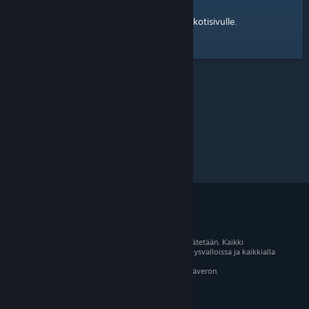
kotisivulle
Tässä on linkki Steam-yhteisön
.
© 2026 Valve Corporation. Kaikki oikeudet pidätetään. Kaikki
tavaramerkit ovat omistajiensa omaisuutta Yhdysvalloissa ja kaikkialla
maailmassa.
Kaikki hinnat sisältävät asiaankuuluvan arvonlisäveron.
Mobiilisovellukset