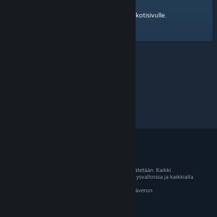
kotisivulle
Tässä on linkki Steam-yhteisön
.
© 2026 Valve Corporation. Kaikki oikeudet pidätetään. Kaikki
tavaramerkit ovat omistajiensa omaisuutta Yhdysvalloissa ja kaikkialla
maailmassa.
Kaikki hinnat sisältävät asiaankuuluvan arvonlisäveron.
Mobiilisovellukset