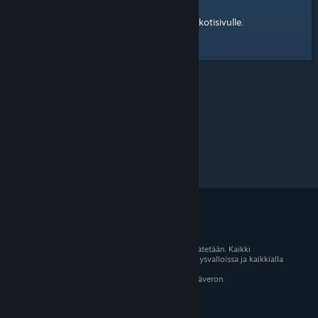
kotisivulle
Tässä on linkki Steam-yhteisön
.
© 2026 Valve Corporation. Kaikki oikeudet pidätetään. Kaikki
tavaramerkit ovat omistajiensa omaisuutta Yhdysvalloissa ja kaikkialla
maailmassa.
Kaikki hinnat sisältävät asiaankuuluvan arvonlisäveron.
Mobiilisovellukset