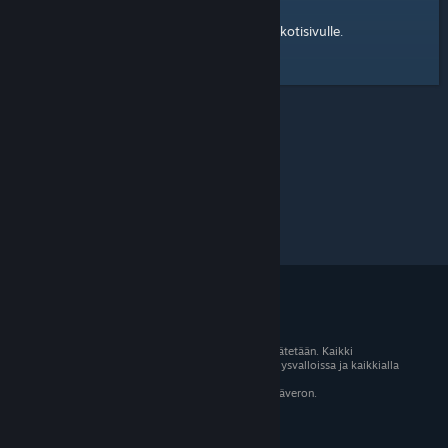
kotisivulle
Tässä on linkki Steam-yhteisön
.
© 2026 Valve Corporation. Kaikki oikeudet pidätetään. Kaikki
tavaramerkit ovat omistajiensa omaisuutta Yhdysvalloissa ja kaikkialla
maailmassa.
Kaikki hinnat sisältävät asiaankuuluvan arvonlisäveron.
Mobiilisovellukset