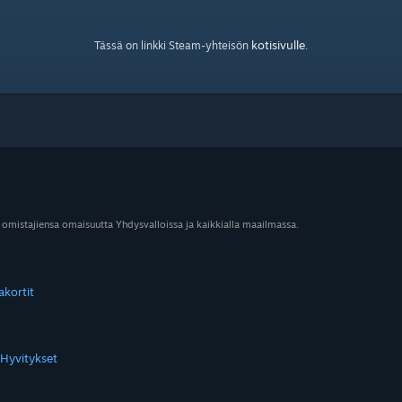
kotisivulle
Tässä on linkki Steam-yhteisön
.
 omistajiensa omaisuutta Yhdysvalloissa ja kaikkialla maailmassa.
akortit
Hyvitykset