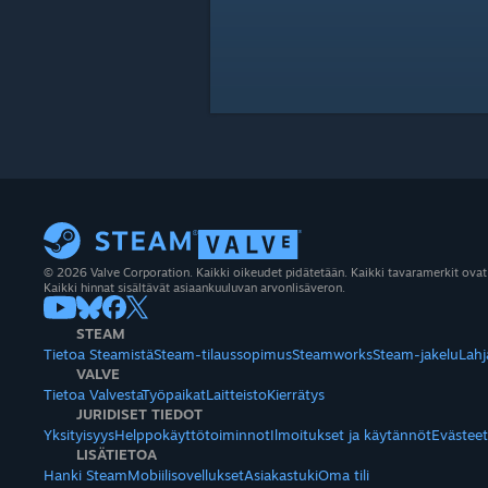
© 2026 Valve Corporation. Kaikki oikeudet pidätetään. Kaikki tavaramerkit ovat
Kaikki hinnat sisältävät asiaankuuluvan arvonlisäveron.
STEAM
Tietoa Steamistä
Steam-tilaussopimus
Steamworks
Steam-jakelu
Lahj
VALVE
Tietoa Valvesta
Työpaikat
Laitteisto
Kierrätys
JURIDISET TIEDOT
Yksityisyys
Helppokäyttötoiminnot
Ilmoitukset ja käytännöt
Evästeet
LISÄTIETOA
Hanki Steam
Mobiilisovellukset
Asiakastuki
Oma tili