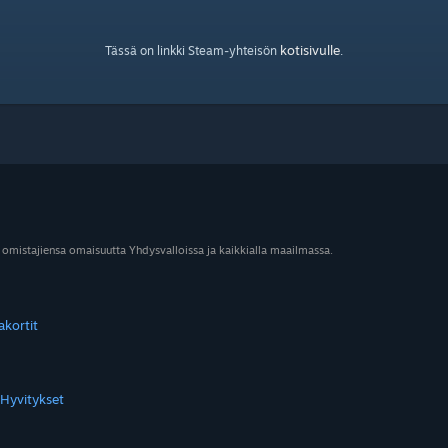
kotisivulle
Tässä on linkki Steam-yhteisön
.
 omistajiensa omaisuutta Yhdysvalloissa ja kaikkialla maailmassa.
akortit
Hyvitykset