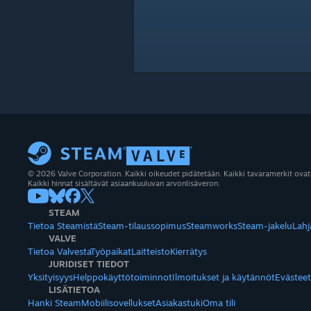
© 2026 Valve Corporation. Kaikki oikeudet pidätetään. Kaikki tavaramerkit ovat
Kaikki hinnat sisältävät asiaankuuluvan arvonlisäveron.
STEAM
Tietoa Steamistä
Steam-tilaussopimus
Steamworks
Steam-jakelu
Lahj
VALVE
Tietoa Valvesta
Työpaikat
Laitteisto
Kierrätys
JURIDISET TIEDOT
Yksityisyys
Helppokäyttötoiminnot
Ilmoitukset ja käytännöt
Evästeet
LISÄTIETOA
Hanki Steam
Mobiilisovellukset
Asiakastuki
Oma tili