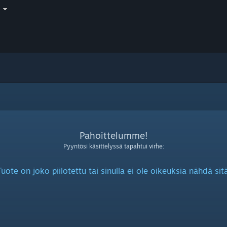
i
Pahoittelumme!
Pyyntösi käsittelyssä tapahtui virhe:
Tuote on joko piilotettu tai sinulla ei ole oikeuksia nähdä sitä