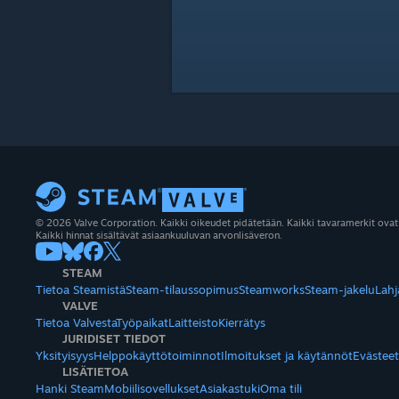
© 2026 Valve Corporation. Kaikki oikeudet pidätetään. Kaikki tavaramerkit ovat
Kaikki hinnat sisältävät asiaankuuluvan arvonlisäveron.
STEAM
Tietoa Steamistä
Steam-tilaussopimus
Steamworks
Steam-jakelu
Lahj
VALVE
Tietoa Valvesta
Työpaikat
Laitteisto
Kierrätys
JURIDISET TIEDOT
Yksityisyys
Helppokäyttötoiminnot
Ilmoitukset ja käytännöt
Evästeet
LISÄTIETOA
Hanki Steam
Mobiilisovellukset
Asiakastuki
Oma tili