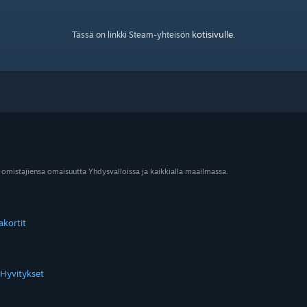
kotisivulle
Tässä on linkki Steam-yhteisön
.
 omistajiensa omaisuutta Yhdysvalloissa ja kaikkialla maailmassa.
akortit
Hyvitykset