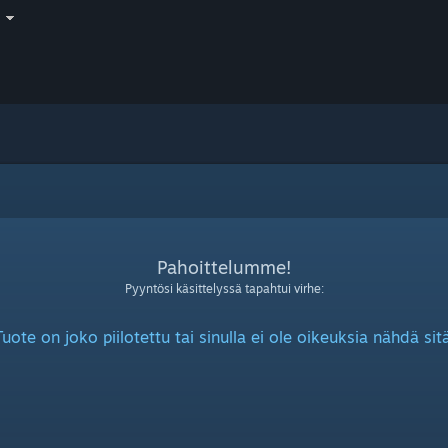
i
Pahoittelumme!
Pyyntösi käsittelyssä tapahtui virhe:
Tuote on joko piilotettu tai sinulla ei ole oikeuksia nähdä sitä