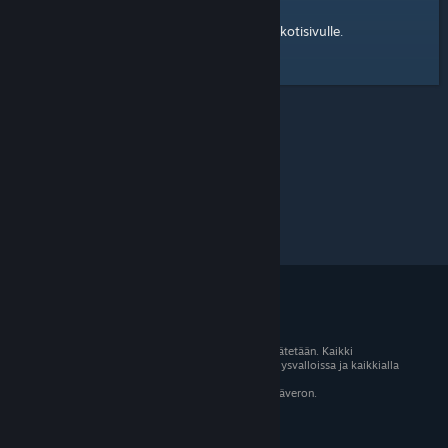
kotisivulle
Tässä on linkki Steam-yhteisön
.
© 2026 Valve Corporation. Kaikki oikeudet pidätetään. Kaikki
tavaramerkit ovat omistajiensa omaisuutta Yhdysvalloissa ja kaikkialla
maailmassa.
Kaikki hinnat sisältävät asiaankuuluvan arvonlisäveron.
Mobiilisovellukset