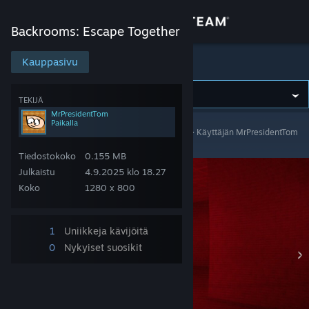
Kirjaudu sisään
Backrooms: Escape Together
Kauppa
Kauppasivu
Backrooms: Escape Together
Yhteisö
TEKIJÄ
MrPresidentTom
Paikalla
Backrooms: Escape Together
>
Kuvakaappaukset
>
Käyttäjän MrPresidentTom
Tietoa
kuvakaappaukset
Tiedostokoko
0.155 MB
Tuki
Julkaistu
4.9.2025 klo 18.27
Koko
1280 x 800
Vaihda kieli
1
Uniikkeja kävijöitä
Hanki Steam-mobiilisovellus
0
Nykyiset suosikit
Näytä työpöytäsivusto