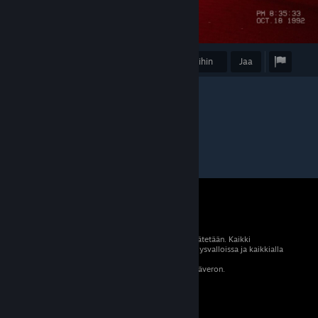
Palkinto
Lisää suosikkeihin
Jaa
© 2026 Valve Corporation. Kaikki oikeudet pidätetään. Kaikki
tavaramerkit ovat omistajiensa omaisuutta Yhdysvalloissa ja kaikkialla
maailmassa.
Kaikki hinnat sisältävät asiaankuuluvan arvonlisäveron.
Mobiilisovellukset
STEAM