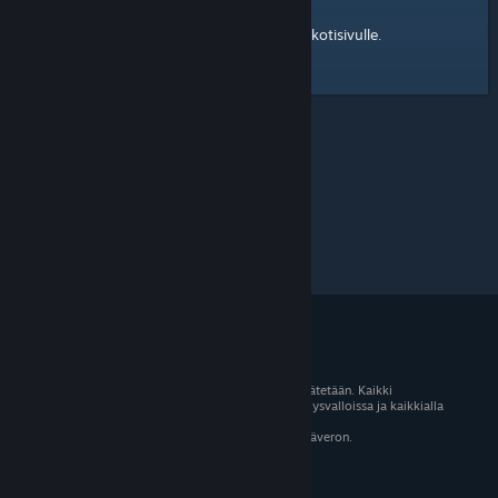
kotisivulle
Tässä on linkki Steam-yhteisön
.
© 2026 Valve Corporation. Kaikki oikeudet pidätetään. Kaikki
tavaramerkit ovat omistajiensa omaisuutta Yhdysvalloissa ja kaikkialla
maailmassa.
Kaikki hinnat sisältävät asiaankuuluvan arvonlisäveron.
Mobiilisovellukset