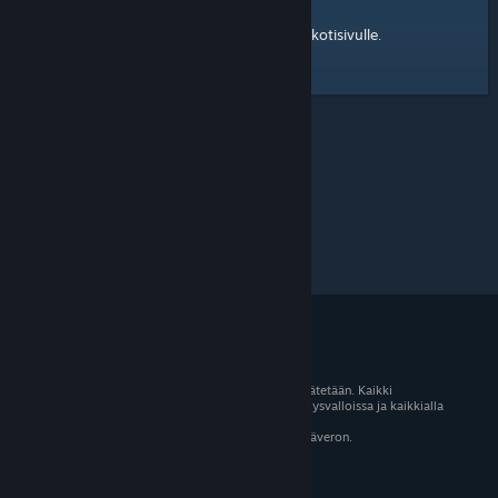
kotisivulle
Tässä on linkki Steam-yhteisön
.
© 2026 Valve Corporation. Kaikki oikeudet pidätetään. Kaikki
tavaramerkit ovat omistajiensa omaisuutta Yhdysvalloissa ja kaikkialla
maailmassa.
Kaikki hinnat sisältävät asiaankuuluvan arvonlisäveron.
Mobiilisovellukset