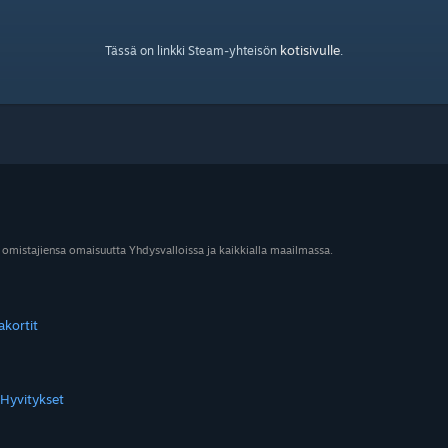
kotisivulle
Tässä on linkki Steam-yhteisön
.
 omistajiensa omaisuutta Yhdysvalloissa ja kaikkialla maailmassa.
akortit
Hyvitykset