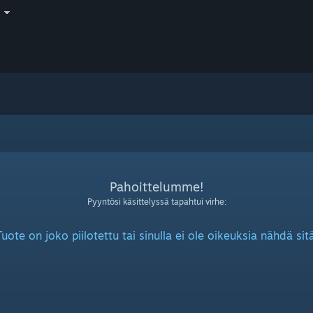
i
Pahoittelumme!
Pyyntösi käsittelyssä tapahtui virhe:
Tuote on joko piilotettu tai sinulla ei ole oikeuksia nähdä sitä