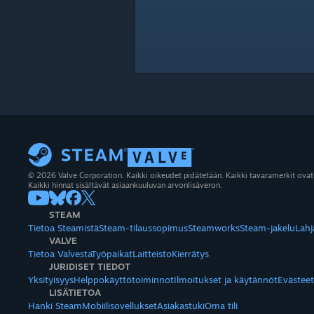
© 2026 Valve Corporation. Kaikki oikeudet pidätetään. Kaikki tavaramerkit ovat
Kaikki hinnat sisältävät asiaankuuluvan arvonlisäveron.
STEAM
Tietoa Steamistä
Steam-tilaussopimus
Steamworks
Steam-jakelu
Lahj
VALVE
Tietoa Valvesta
Työpaikat
Laitteisto
Kierrätys
JURIDISET TIEDOT
Yksityisyys
Helppokäyttötoiminnot
Ilmoitukset ja käytännöt
Evästeet
LISÄTIETOA
Hanki Steam
Mobiilisovellukset
Asiakastuki
Oma tili