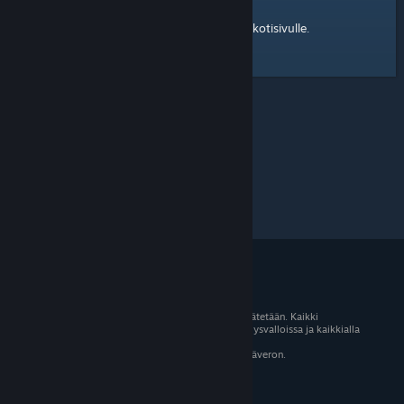
kotisivulle
Tässä on linkki Steam-yhteisön
.
© 2026 Valve Corporation. Kaikki oikeudet pidätetään. Kaikki
tavaramerkit ovat omistajiensa omaisuutta Yhdysvalloissa ja kaikkialla
maailmassa.
Kaikki hinnat sisältävät asiaankuuluvan arvonlisäveron.
Mobiilisovellukset